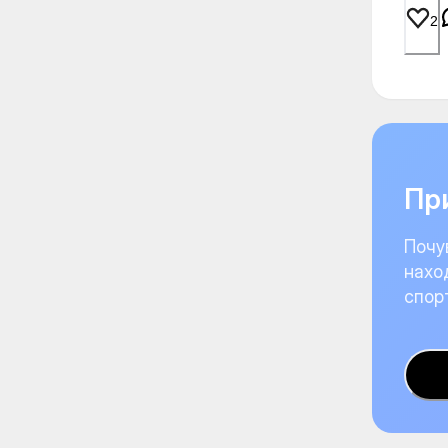
2
При
Почу
нахо
спор