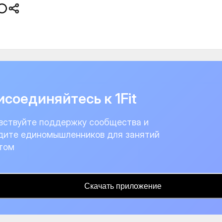
соединяйтесь к 1Fit
вствуйте поддержку сообщества и
дите единомышленников для занятий
том
Скачать приложение