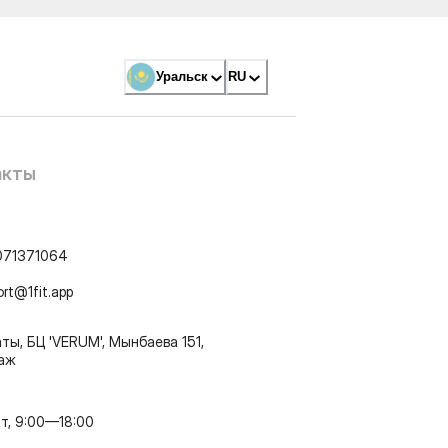
Уральск
RU
акты
071371064
ort@1fit.app
ты, БЦ 'VERUM', Мынбаева 151,
таж
т, 9:00—18:00