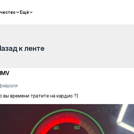
 на кардио ?)
чество
чество
Ещё
Ещё
Назад к ленте
1MV
 февраля
о вы времени тратите на кардио ?)