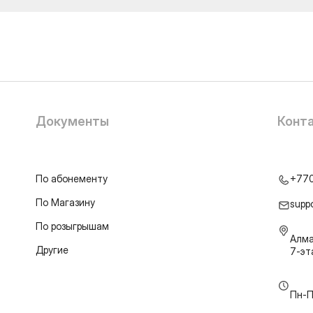
Документы
Конт
По абонементу
+77
По Магазину
supp
По розыгрышам
Алма
Другие
7-э
Пн-П