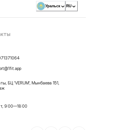
Уральск
RU
акты
071371064
ort@1fit.app
ты, БЦ 'VERUM', Мынбаева 151,
таж
т, 9:00—18:00