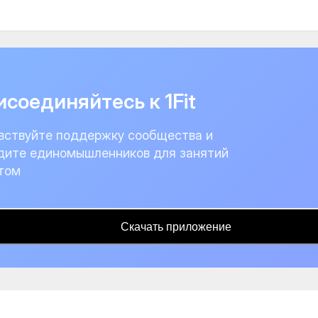
соединяйтесь к 1Fit
вствуйте поддержку сообщества и
дите единомышленников для занятий
том
Скачать приложение