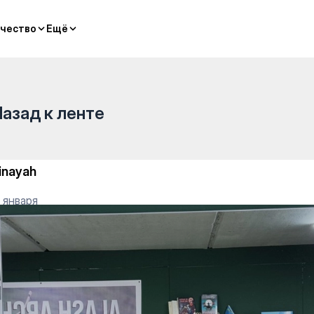
чество
чество
Ещё
Ещё
Назад к ленте
inayah
 января