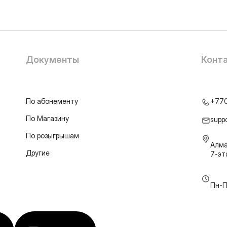
Документы
Конт
По абонементу
+77
По Магазину
supp
По розыгрышам
Алма
Другие
7-э
Пн-П