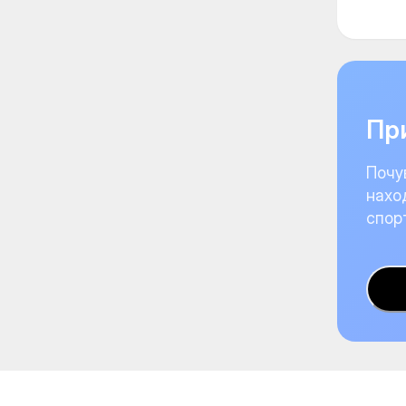
При
Почу
нахо
спор