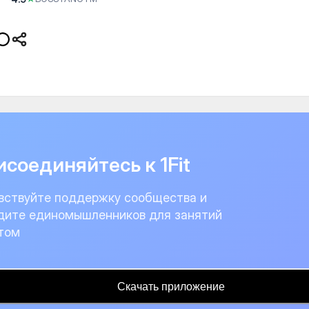
соединяйтесь к 1Fit
вствуйте поддержку сообщества и
дите единомышленников для занятий
том
Скачать приложение