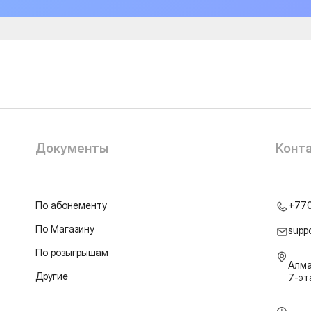
Документы
Конт
По абонементу
+77
По Магазину
supp
По розыгрышам
Алма
Другие
7-э