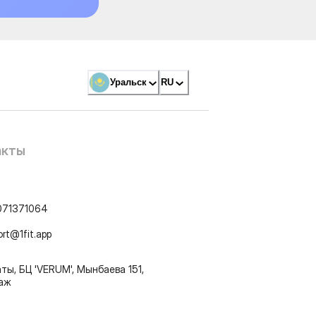
Уральск
RU
акты
071371064
ort@1fit.app
ты, БЦ 'VERUM', Мынбаева 151,
таж