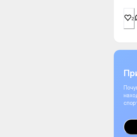
2
При
Почу
нахо
спор