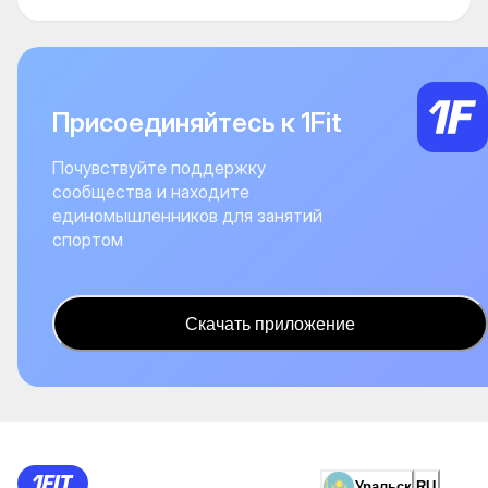
Присоединяйтесь к 1Fit
Почувствуйте поддержку
сообщества и находите
единомышленников для занятий
спортом
Скачать приложение
Уральск
RU