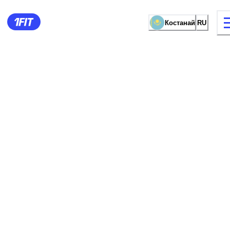
Костанай
RU
видов занятий
Женские зал