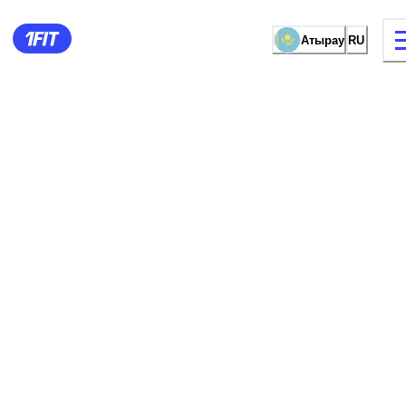
Атырау
RU
видов занятий
Женские зал