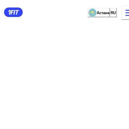
Астана
RU
видов занятий
Женские зал