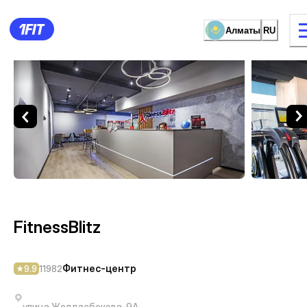
Алматы
RU
FitnessBlitz — Фитнес-цен
видов занятий
Женские зал
FitnessBlitz
Фитнес-центр
9.9
11982
улица Жолдасбекова, 9А