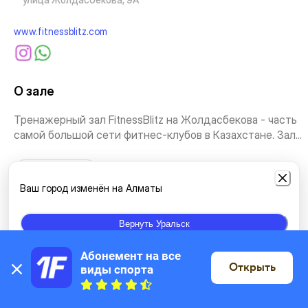
www.fitnessblitz.com
О зале
Тренажерный зал FitnessBlitz на Жолдасбекова - часть
самой большой сети фитнес-клубов в Казахстане. Зал...
Посмотреть ещё
Ваш город изменён на Алматы
Виды занятий
Вернуть Уральск
Тренажерный зал
Абонемент на все 
Открыть
виды спорта
На карте
Расположение