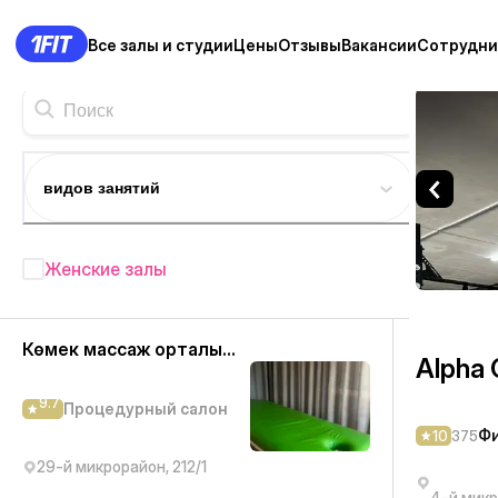
Все залы и студии
Цены
Отзывы
Вакансии
Сотрудни
Alpha CF Club — Фитнес-це
видов занятий
Женские залы
Фитнес студии в Актау
— 82+
Көмек массаж орталығы
Alpha 
9.7
Процедурный салон
Фи
10
375
29-й микрорайон, 212/1
4-й микр