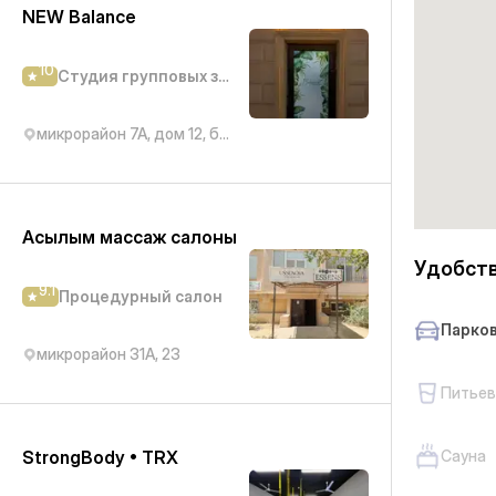
NEW Balance
10
Студия групповых занятий
микрорайон 7А, дом 12, блок 1 (там же)
Асылым массаж салоны
Удобст
9.1
Процедурный салон
Парко
микрорайон 31А, 23
Питьев
StrongBody • TRX
Сауна