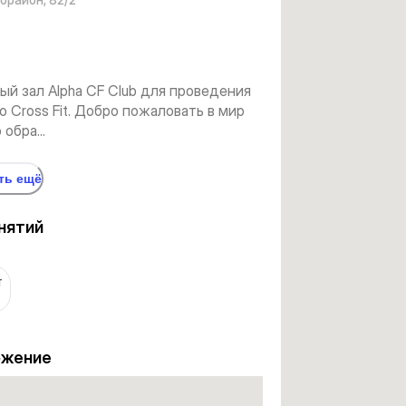
й зал Alpha CF Club для проведения
о Cross Fit. Добро пожаловать в мир
обра...
ть ещё
нятий
т
ожение