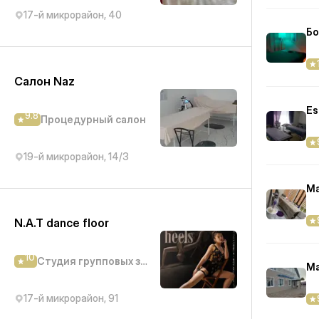
17-й микрорайон, 40
Бо
Салон Naz
Es
9.8
Процедурный салон
19-й микрорайон, 14/3
Ma
N.A.T dance floor
10
Студия групповых занятий
Ma
17-й микрорайон, 91