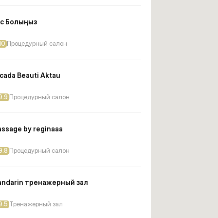
с Болыңыз
10
Процедурный салон
cada Beauti Aktau
9.9
Процедурный салон
ssage by reginaaa
9.8
Процедурный салон
ndarin тренажерный зал
9.5
Тренажерный зал