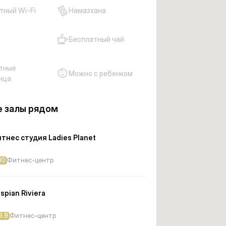
тный Wi-Fi
Намазхана
Бесплатный чай
тные
Можно с ребенком
нца
 залы рядом
тнес студия Ladies Planet
10
Фитнес-центр
spian Riviera
9.9
Фитнес-центр