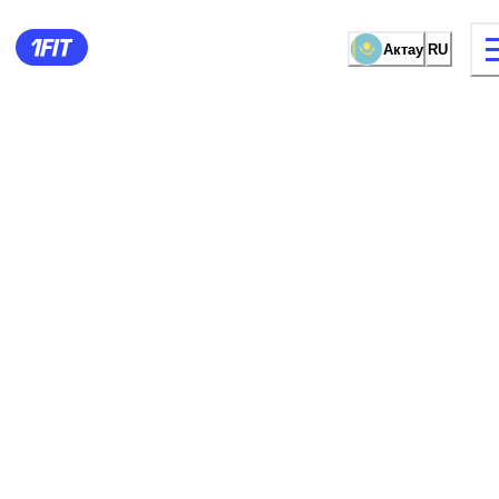
Актау
RU
видов занятий
Женские зал