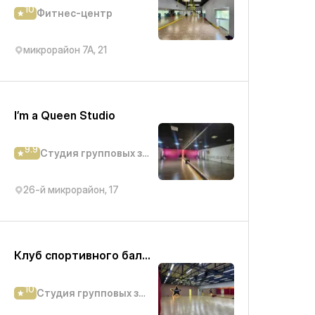
10
Фитнес-центр
микрорайон 7А, 21
I’m a Queen Studio
9.9
Студия групповых занятий
26-й микрорайон, 17
Клуб спортивного бального танца Formation
10
Студия групповых занятий