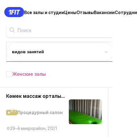
Все залы и студии
Цены
Отзывы
Вакансии
Сотрудни
видов занятий
Женские залы
Фитнес студии в Актау
— 81+
Көмек массаж орталығы
9.7
Процедурный салон
29-й микрорайон, 212/1