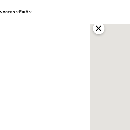
чество
Ещё