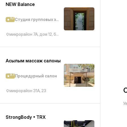
NEW Balance
10
Студия групповых занятий
микрорайон 7А, дом 12, блок 1 (там же)
Асылым массаж салоны
9.1
Процедурный салон
С
микрорайон 31А, 23
У
StrongBody • TRX