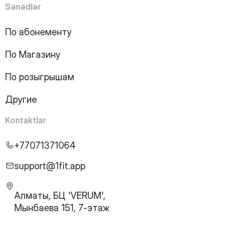
Sənədlər
По абонементу
По Магазину
По розыгрышам
Другие
Kontaktlar
+77071371064
support@1fit.app
Алматы, БЦ 'VERUM',
Мынбаева 151, 7-этаж