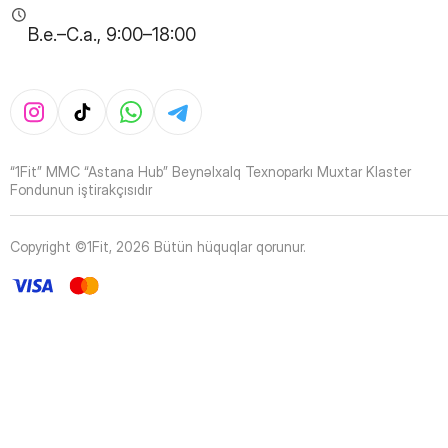
B.e.–C.a., 9:00–18:00
“1Fit” MMC “Astana Hub” Beynəlxalq Texnoparkı Muxtar Klaster
Fondunun iştirakçısıdır
Copyright ©1Fit,
2026
Bütün hüquqlar qorunur
.