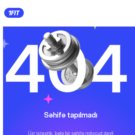
Səhifə tapılmadı
Üzr istəyirik, belə bir səhifə mövcud deyil