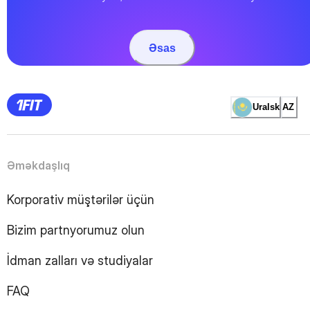
Əsas
Uralsk
AZ
Əməkdaşlıq
Korporativ müştərilər üçün
Bizim partnyorumuz olun
İdman zalları və studiyalar
FAQ