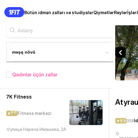
Bütün idman zalları və studiyalar
Qiymətlər
Rəylər
İşlər
Atyrau Rental Station — İdma
məşq növü
Qadınlar üçün zallar
Atırau fitness studiyaları
— 50+
7K Fitness
Atyrau
9.8
Fitness mərkəzi
İ
9.9
358
улица Нарена Имашева, 2А
проспект