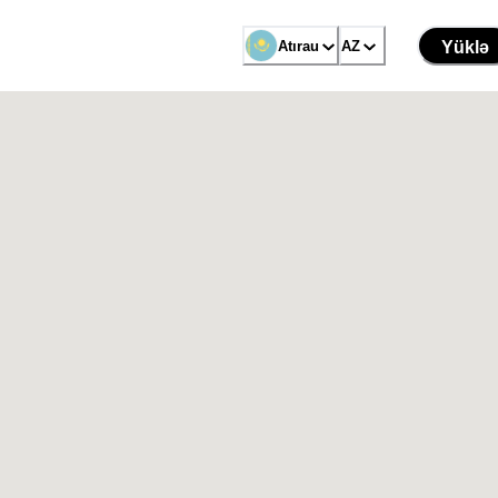
Atırau
AZ
Yüklə
u