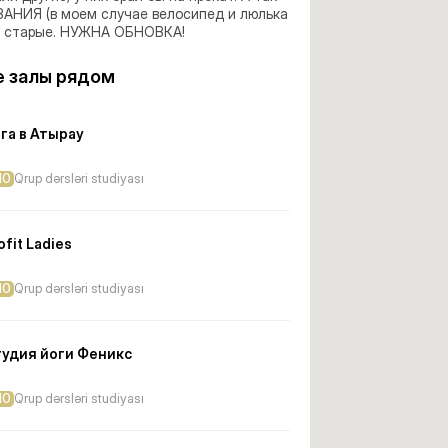
НИЯ (в моем случае велосипед и люлька 
) старые. НУЖНА ОБНОВКА!
 залы рядом
га в Атырау
10
Qrup dərsləri studiyası
ofit Ladies
10
Qrup dərsləri studiyası
удия йоги Феникс
10
Qrup dərsləri studiyası