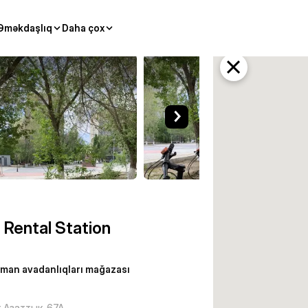
Əməkdaşlıq
Daha çox
n avadanlıqları mağazası Atıra
 Rental Station
dman avadanlıqları mağazası
 Азаттык, 67А