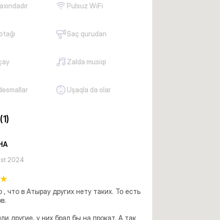
axındadır
Pulsuz WiFi
otağı
Saç qurudan
çay
Zalda musiqi
dəsmallar
Uşaqla da olar
(1)
HA
ust 2024
 , что в Атырау других нету таких. То есть 
. 

ли другие, у них брал бы на прокат. А так 