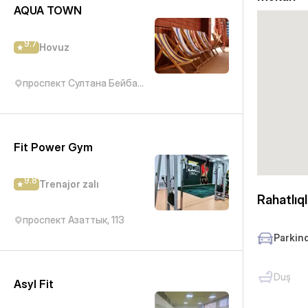
AQUA TOWN
9.7
Hovuz
проспект Султана Бейбарыса, 490
Fit Power Gym
9.8
Trenajor zalı
Rahatlıql
проспект Азаттык, 113
Parkin
Duş
Asyl Fit