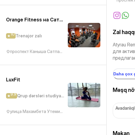
Orange Fitness на Сатпаева
Zal haqq
10
Trenajor zalı
Atyrau Re
для акти
проспект Каныша Сатпаева, 8
предлагае
Daha çox 
LuxFit
Məşq növ
9.9
Qrup dərsləri studiyası
Avadanlıql
улица Махамбета Утемисова, 114Е
Məkan