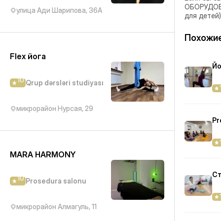
ОБОРУДОВА
улица Ади Шарипова, 36А
для детей
Похожие
Flex йога
Йо
10
Qrup dərsləri studiyası
микрорайон Нурсая, 29
Pr
MARA HARMONY
Ст
10
Prosedura salonu
микрорайон Алмагуль, 11