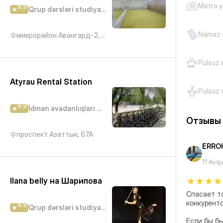
Metro y
9.9
Qrup dərsləri studiyası
Namaz 
микрорайон Авангард-2, 23Б
Pulsuz 
Atyrau Rental Station
Pulsuz 
9.9
İdman avadanlıqları mağazası
Отзывы
проспект Азаттык, 67А
ERRO
11 Avq
Ilana belly на Шарипова
Спасает то
конкурентов
9.9
Qrup dərsləri studiyası
Если бы бы