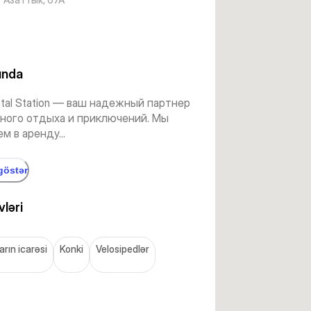
ında
ntal Station — ваш надежный партнер
вного отдыха и приключений. Мы
м в аренду...
göstər
ləri
arın icarəsi
Konki
Velosipedlər