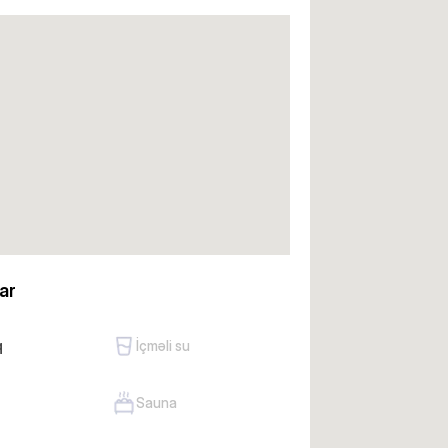
ar
q
İçməli su
Sauna