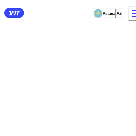
Astana
AZ
məşq növü
Qadınlar üçün zall