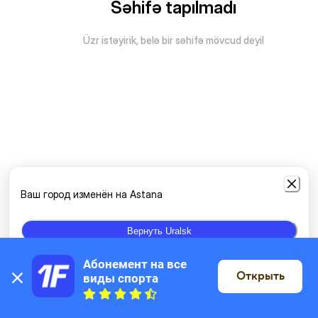
Səhifə tapılmadı
Üzr istəyirik, belə bir səhifə mövcud deyil
Ваш город изменён на Astana
Вернуть Uralsk
Абонемент на все 
Открыть
виды спорта
Xəritədə