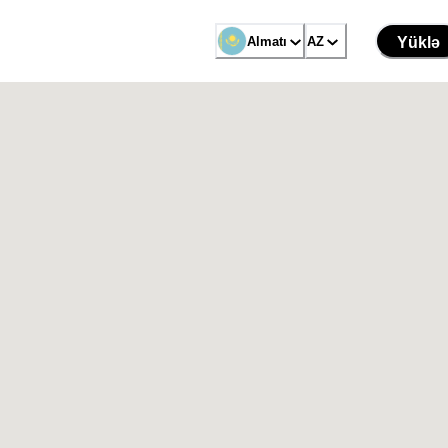
Almatı
AZ
Yüklə