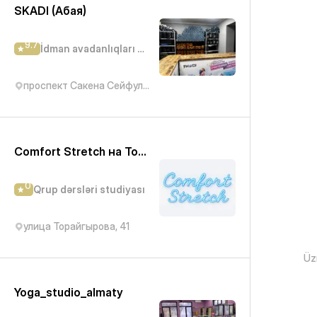
SKADI (Абая)
9.7
İdman avadanlıqları mağazası
проспект Сакена Сейфуллина, 534
Comfort Stretch на Торайгырова
0
Qrup dərsləri studiyası
улица Торайгырова, 41
Üzr
Yoga_studio_almaty