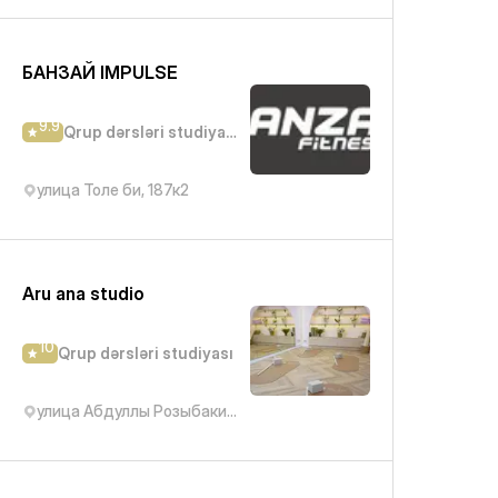
БАНЗАЙ IMPULSE
9.9
Qrup dərsləri studiyası
улица Толе би, 187к2
Aru ana studio
10
Qrup dərsləri studiyası
улица Абдуллы Розыбакиева, 320