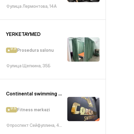
улица Лермонтова, 14А
YERKETAYMED
9.9
Prosedura salonu
улица Щепкина, 35Б
Continental swimming club
9.6
Fitness mərkəzi
​проспект Сейфуллина, 404