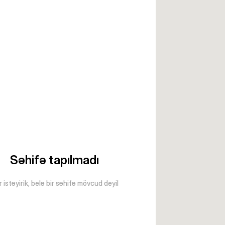
Səhifə tapılmadı
 istəyirik, belə bir səhifə mövcud deyil