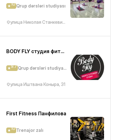
10
Qrup dərsləri studiyası
улица Николая Станкевича, 43
BODY FLY студия фитнеса и танцев
9.7
Qrup dərsləri studiyası
улица Иштвана Коныра, 31
First Fitness Панфилова
10
Trenajor zalı