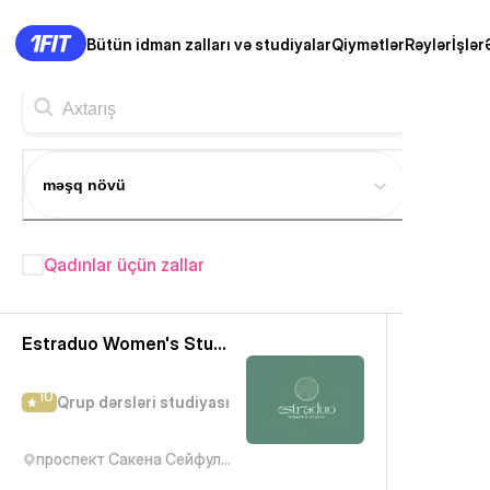
Bütün idman zalları və studiyalar
Qiymətlər
Rəylər
İşlər
məşq növü
Qadınlar üçün zallar
Almatı fitness studiyaları
— 412+
Estraduo Women's Studio
10
Qrup dərsləri studiyası
проспект Сакена Сейфуллина, 330